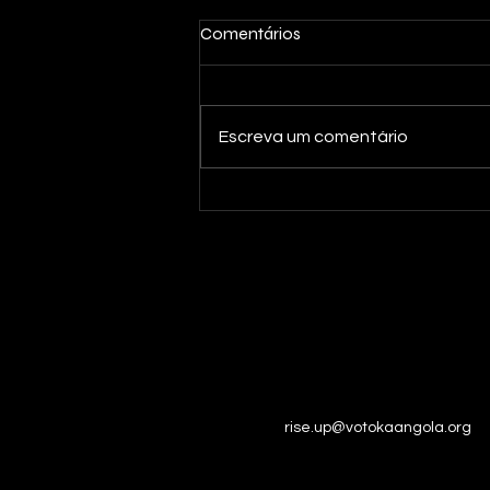
Comentários
Escreva um comentário
Nove anos para celebrar!
rise.up@votokaangola.org