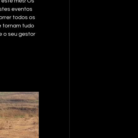
 este mês! Os 
Estes eventos 
rrer todos os 
e tornam tudo 
e o seu gestor 