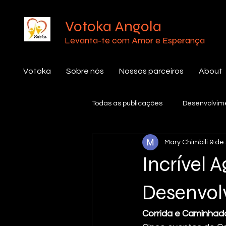
Votoka Angola
Levanta-te com Amor e Esperança
Votoka
Sobre nós
Nossos parceiros
About
Todas as publicações
Desenvolvim
Mary Chimbili
9 de 
Incrível 
Desenvol
Corrida e Caminhada