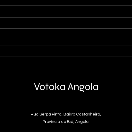
Outu
Feliz Natal e Próspero Ano
Novo do nosso Programa de
Desenvolvimento Comunitário!
Votoka Angola
Rua Serpa Pinta, Bairro Castanheira,
Província do Bié, Angola