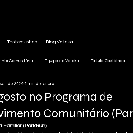
Testemunhas
Blog Votoka
ento Comunitária
Equipe de Votoka
Fístula Obstétrica
set. de 2024
1 min de leitura
Agosto no Programa de
vimento Comunitário (Part
 Familiar (ParkRun)