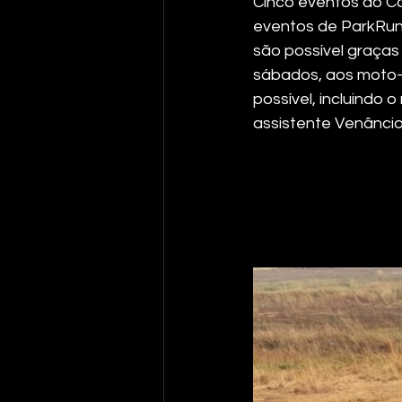
Cinco eventos do Co
eventos de ParkRun f
são possível graças
sábados, aos moto-t
possível, incluindo 
assistente Venâncio