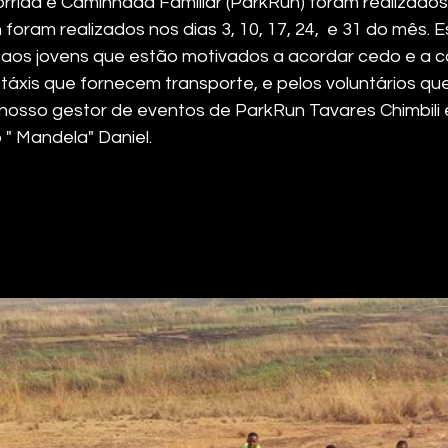
rrida e Caminhada Familiar (ParkRun) foram realizados
oram realizados nos dias 3, 10, 17, 24,  e 31 do mês. 
 aos jovens que estão motivados a acordar cedo e a co
áxis que fornecem transporte, e pelos voluntários qu
o nosso gestor de eventos de ParkRun Tavares Chimbili 
 " Mandela" Daniel.